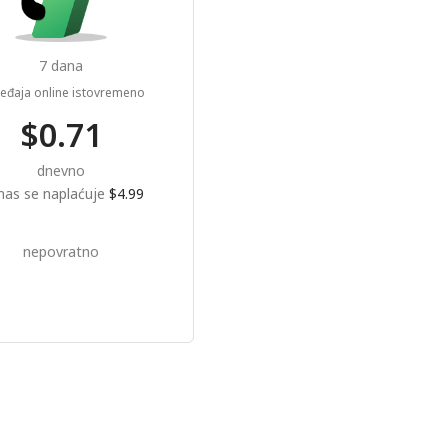
7 dana
eđaja online istovremeno
$0.71
dnevno
as se naplaćuje
$4.99
nepovratno