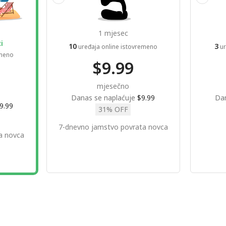
1 mjesec
i
10
3
uređaja online istovremeno
ur
emeno
$9.99
mjesečno
Danas se naplaćuje
$9.99
Dan
9.99
31% OFF
7-dnevno jamstvo povrata novca
a novca