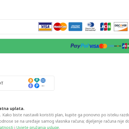
DT
atna uplata.
ako biste nastavili koristiti plan, kupite ga ponovno po isteku razdo
odnose se na uređaje samog vlasnika računa; dijeljenje računa nije 
vatnosti
i
Uvjete pružanja usluge
.