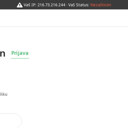
Vaš IP: 216.73.216.244 · Vaš Status:
Nezaštićen
un
Prijava
liku