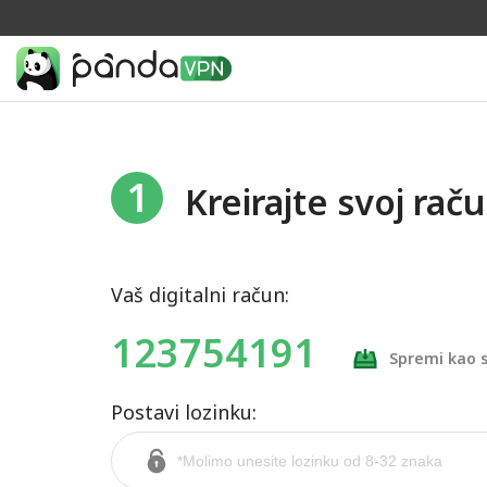
1
Kreirajte svoj rač
Vaš digitalni račun:
123754191
Spremi kao s
Postavi lozinku: