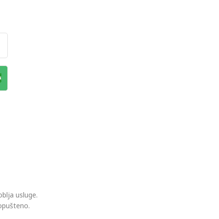
blja usluge.
dopušteno.