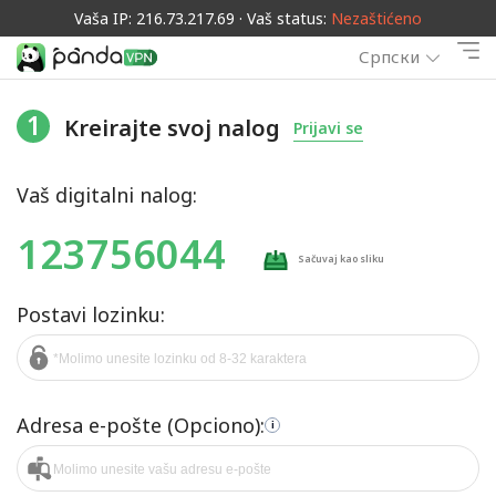
Vaša IP: 216.73.217.69 · Vaš status:
Nezaštićeno
Српски
1
Kreirajte svoj nalog
Prijavi se
Vaš digitalni nalog:
123756044
Sačuvaj kao sliku
Postavi lozinku:
Adresa e-pošte (Opciono):
i