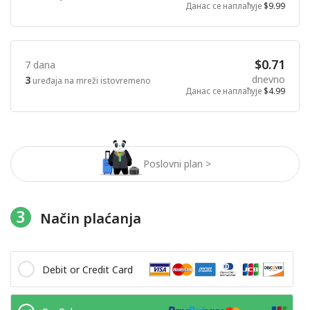
Данас се наплаћује
$9.99
$0.71
7 dana
dnevno
3
uređaja na mreži istovremeno
Данас се наплаћује
$4.99
Poslovni plan >
3
Način plaćanja
Debit or Credit Card