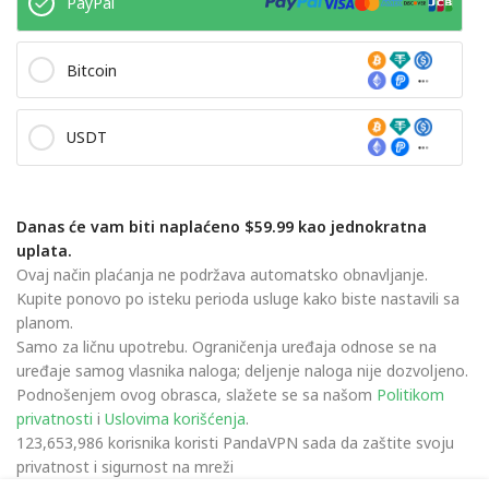
PayPal
Bitcoin
USDT
Danas će vam biti naplaćeno $59.99 kao jednokratna
uplata.
Ovaj način plaćanja ne podržava automatsko obnavljanje.
Kupite ponovo po isteku perioda usluge kako biste nastavili sa
planom.
Samo za ličnu upotrebu. Ograničenja uređaja odnose se na
uređaje samog vlasnika naloga; deljenje naloga nije dozvoljeno.
Podnošenjem ovog obrasca, slažete se sa našom
Politikom
privatnosti
i
Uslovima korišćenja
.
123,653,986 korisnika koristi PandaVPN sada da zaštite svoju
privatnost i sigurnost na mreži