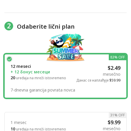
2
Odaberite lični plan
83% OFF
12 meseci
$2.49
+ 12 бонус месеци
mesečno
20
uređaja na mreži istovremeno
Данас се наплаћује
$59.99
7-dnevna garancija povrata novca
31% OFF
$9.99
1 mesec
mesečno
10
uređaja na mreži istovremeno