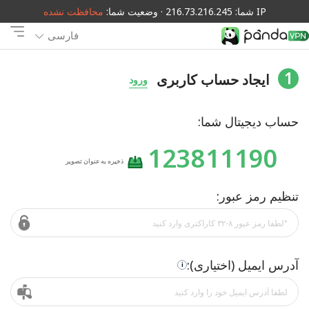
IP شما: 216.73.216.245 · وضعیت شما:
محافظت نشده
فارسی
1
ایجاد حساب کاربری
ورود
حساب دیجیتال شما:
123811190
ذخیره به عنوان تصویر
تنظیم رمز عبور:
آدرس ایمیل (اختیاری):
i