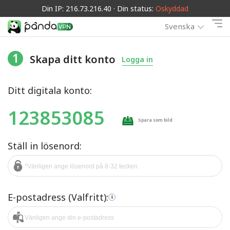
Din IP: 216.73.216.40 · Din status:
Oskyddad
Svenska
1
Skapa ditt konto
Logga in
Ditt digitala konto:
123853085
Spara som bild
Ställ in lösenord:
E-postadress (Valfritt):
i