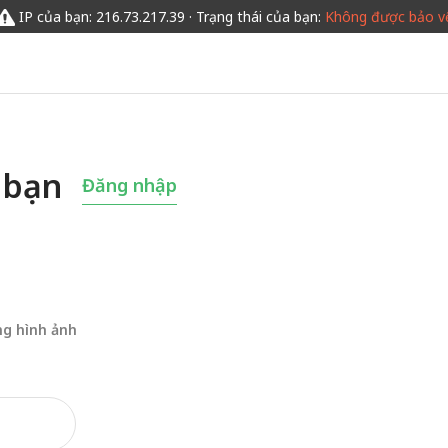
IP của bạn: 216.73.217.39 · Trạng thái của bạn:
Không được bảo v
 bạn
Đăng nhập
ng hình ảnh