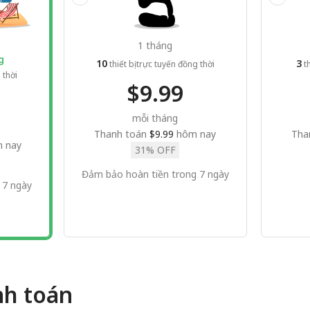
1 tháng
g
10
3
thiết bị trực tuyến đồng thời
th
 thời
$9.99
mỗi tháng
Thanh toán
$9.99
hôm nay
Tha
 nay
31% OFF
Đảm bảo hoàn tiền trong 7 ngày
 7 ngày
nh toán