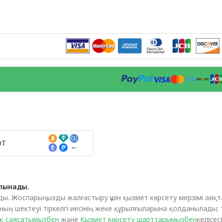
DT
алынады.
ы. Жоспарыңызды жалғастыру үшін қызмет көрсету мерзімі аяқт
ың шектеуі тіркелгі иесінің жеке құрылғыларына қолданылады; ті
қ саясатымызбен
және
Қызмет көрсету шарттарымызбен
келісесі