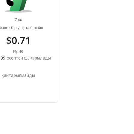
7 күн
рылғы бір уақытта онлайн
$0.71
күніне
.99
есептен шығарылады
қайтарылмайды