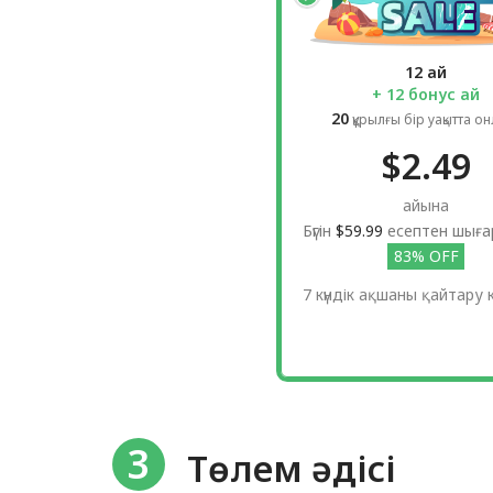
12 ай
+ 12 бонус ай
20
құрылғы бір уақытта о
$2.49
айына
Бүгін
$59.99
есептен шығ
83% OFF
7 күндік ақшаны қайтару к
3
Төлем әдісі