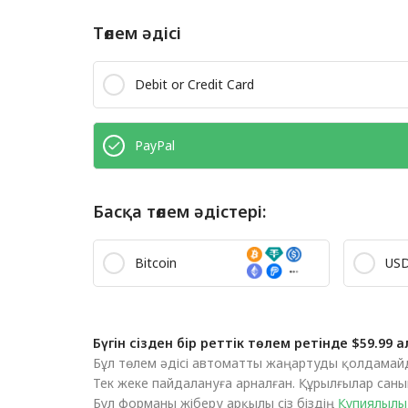
Төлем әдісі
Debit or Credit Card
PayPal
Басқа төлем әдістері:
Bitcoin
US
Бүгін сізден бір реттік төлем ретінде $59.99 
Бұл төлем әдісі автоматты жаңартуды қолдамайд
Тек жеке пайдалануға арналған. Құрылғылар санын
Бұл форманы жіберу арқылы сіз біздің
Құпиялылы