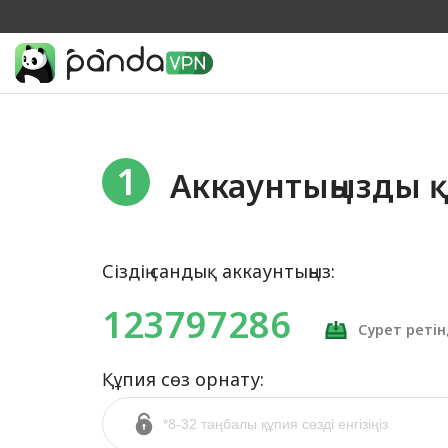
1
Аккаунтыңызды қ
Сіздің сандық аккаунтыңыз:
123797286
Сурет ретін
Құпия сөз орнату: