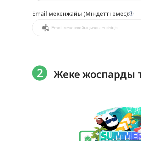
Email мекенжайы (Міндетті емес):
i
2
Жеке жоспарды т