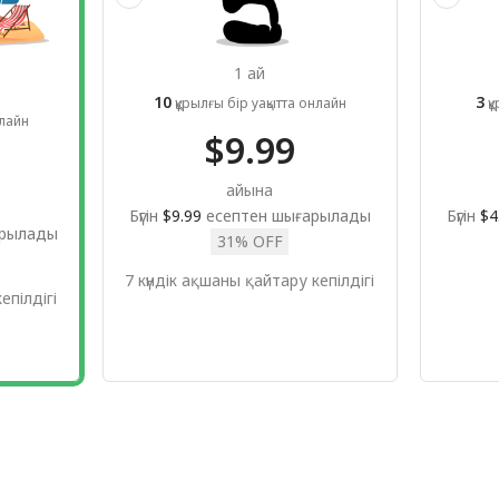
1 ай
10
3
құрылғы бір уақытта онлайн
құ
нлайн
$9.99
айына
Бүгін
$9.99
есептен шығарылады
Бүгін
$4
арылады
31% OFF
7 күндік ақшаны қайтару кепілдігі
епілдігі