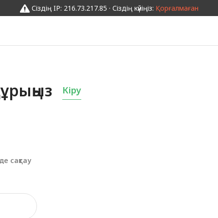
Сіздің IP: 216.73.217.85 · Сіздің күйіңіз:
Қорғалмаған
ұрыңыз
Кіру
де сақтау