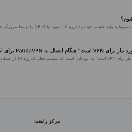
PandaVPN دو گزینه ورود در صفحه ورود ارائه می‌
PandaVP برای اندروید TV
مرکز راهنما