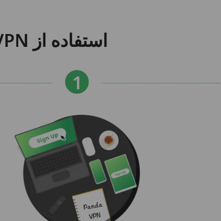
استفاده از PandaVPN برای Android TV در 3 مرحله آسان