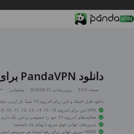
دانلود PandaVPN برای Android TV
نسخه: 9.5.0
بروزرسانی: 2026.06.15
پشتیبانی:
0+
دانلود قابل اعتماد و امن برای اندروید TV شما. باز کردن دنیای جدیدی از سرگرمی.
APK امن برای اندروید 16، 15، 14، 13، 12، 11، 10، 9، 8، 7، 6 و 5
فعالیت‌های اندروید TV خود را خصوصی و امن نگه دارید
سرورهای جهانی فوق سریع با پهنای باند نامحدود
6000+ سرور جهانی برای رفع انسداد هر سرویس استریم