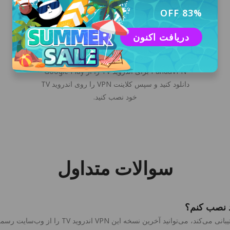
83% OFF
دریافت اکنون
دانلود و نصب
روی دکمه "دانلود رایگان" کلیک کنید یا نصب‌کننده
PandaVPN برای اندروید TV را از Google Play
دانلود کنید و سپس کلاینت VPN را روی اندروید TV
خود نصب کنید.
سوالات متداول