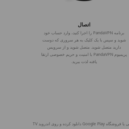
اتصال
برنامه PandaVPN را اجرا کنید، وارد حساب خود
شوید و سپس با یک کلیک به هر سروری که دوست
دارید متصل شوید. متصل شوید و از سرویس
پریمیوم PandaVPN با امنیت و حریم خصوصی ارتقا
یافته لذت ببرید.
PandaVPN برای اندروید TV از اندروید 5.0 و بالاتر پشتیبانی می‌کند، می‌توانید آخرین نسخه این VPN اندروید TV را از وب‌سایت رسمی یا فروشگاه Google Play دانلود کرده و روی اندروید TV