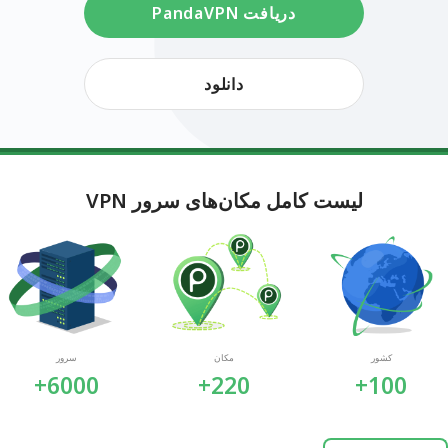
دریافت PandaVPN
دانلود
لیست کامل مکان‌های سرور VPN
کشور
مکان
سرور
6000+
220+
100+