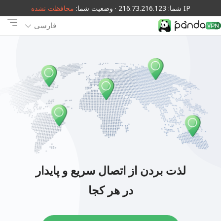
IP شما: 216.73.216.123 · وضعیت شما:
محافظت نشده
فارسی
لذت بردن از اتصال سریع و پایدار
در هر کجا