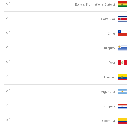
1
>
Bolivia, Plurinational State of
1
>
Costa Rica
1
>
Chile
1
>
Uruguay
1
>
Peru
1
>
Ecuador
1
>
Argentina
1
>
Paraguay
1
>
Colombia