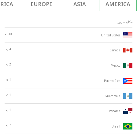
RICA
EUROPE
ASIA
AMERICA
مکان سرور
30
>
United States
4
>
Canada
2
>
Mexico
1
>
Puerto Rico
1
>
Guatemala
1
>
Panama
7
>
Brazil