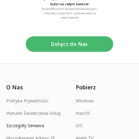
ludzi na całym świecie
PandaVPN chroni bezpieczeństwo danych i
informacji wszystkich użytkowników na
całym świecie
Dołącz do Nas
O Nas
Pobierz
Polityka Prywatności
Windows
Warunki Świadczenia Usług
macOS
Szczegóły Serwera
iOS
Wyszukiwanie Adresu IP
Apple TV