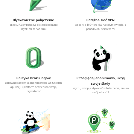
Błyskawiczne połączenie
Potężna sieć VPN
przesuń, aby połączyć się z globalnymi
wsparcie 100+ krajów na całym świecie, z
szybkimi serwerami
ponad 6000 serwerami
Polityka braku logów
Przeglądaj anonimowo, ukryj
zapewnij całkowitą anonimowość wszystkich
swoje ślady
aplikacji i platform oraz chroń swoją
szyfruj swoją aktywność w Internecie, zmień
prywatność
swój adres IP