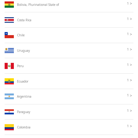
>
1
Bolivia, Plurinational State of
>
1
Costa Rica
>
1
Chile
>
1
Uruguay
>
1
Peru
>
1
Ecuador
>
1
Argentina
>
1
Paraguay
>
1
Colombia