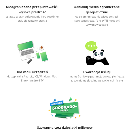
Nieograniczona przepustowość i
Odblokuj media ograniczone
wysoka prędkość
geograficznie
spraw, aby brak buforowania i brak opóźnień
od strumieniowania wideo po sieci
stały się rzeczywistością
społecznościowe, PandaVPN może być
używany wszędzie
Dla wielu urządzeń
Gwarancja usługi
dostępne dla Android, iOS, Windows, Mac,
mamy 7-dniową gwarancję zwrotu pieniędzy,
Linux i Android TV
zapewniamy globalne wsparcie techniczne
Używany przez dziesiątki milionów