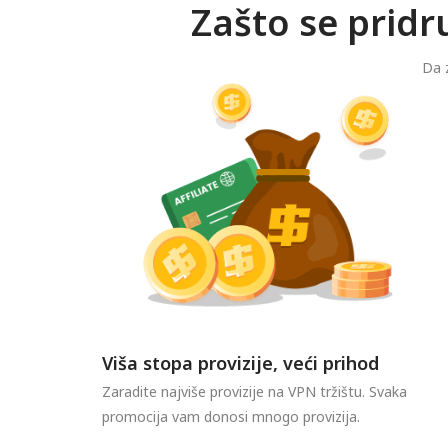
Zašto se prid
Da z
Viša stopa provizije, veći prihod
Zaradite najviše provizije na VPN tržištu. Svaka
promocija vam donosi mnogo provizija.