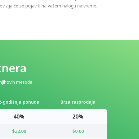
ovizija će se pojaviti na vašem nalogu na vreme.
tnera
i njihovih metoda
2-godišnja ponuda
Brza rasprodaja
40%
20%
$32.00
$0.00