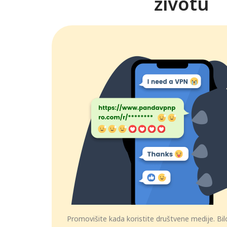
životu
Promovišite kada koristite društvene medije. Bi