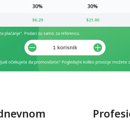
30%
30%
$6.29
$21.00
 za plaćanje". Podaci su samo za referencu.
 ljudi očekujete da promovišete? Pogledajte koliko provizije možete za
odnevnom
Profes