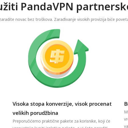
ružiti PandaVPN partner
aradite novac bez troškova. Zarađivanje visokih provizija biće povet
Visoka stopa konverzije, visok procenat
B
Mo
velikih porudžbina
vr
Preporučićemo praktične pakete za korisnike, koji će
va