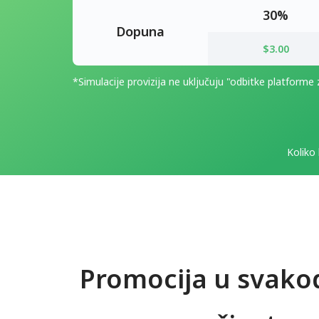
30%
Dopuna
$3.00
*Simulacije provizija ne uključuju "odbitke platforme
Koliko
Promocija u svak