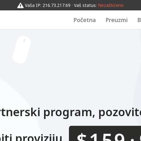
0123456789
012
0123456789
Vaša IP: 216.73.217.69 · Vaš status:
Nezaštićeno
Početna
Preuzmi
B
tnerski program, pozovi
$
ti proviziju