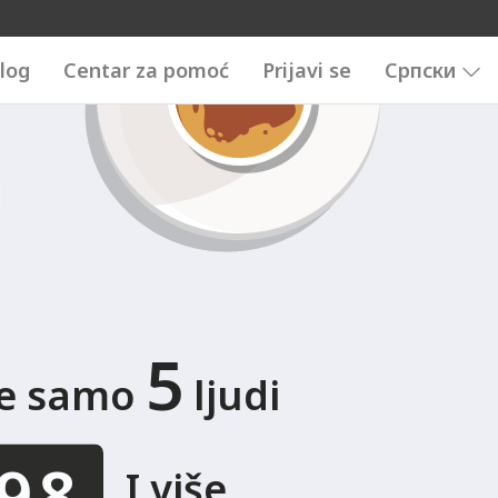
3456789
0123456789
log
Centar za pomoć
Prijavi se
Српски
5
te samo
ljudi
.
I više