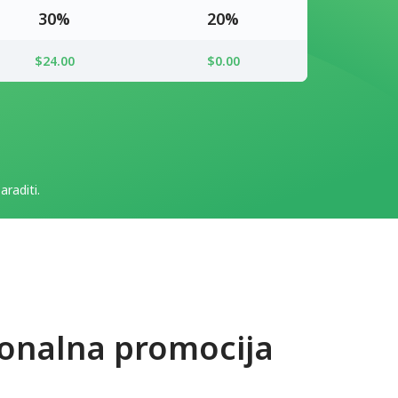
30%
20%
$24.00
$0.00
raditi.
ionalna promocija