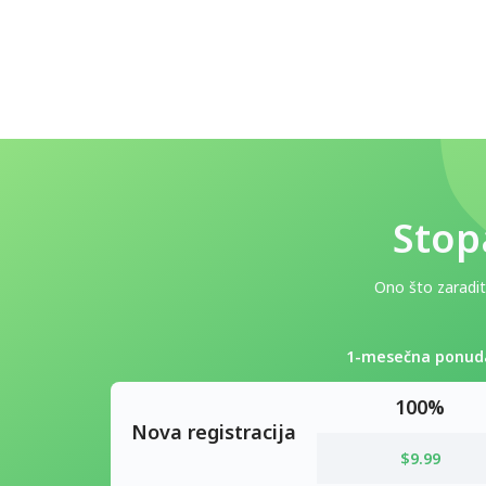
Stop
Ono što zaradite
1-mesečna ponud
100%
Nova registracija
$9.99