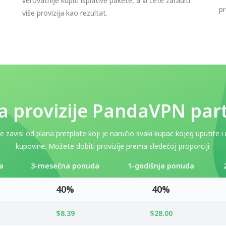
verovatnije kupiti isplative pakete, a vi ćete zaraditi
pr
više provizija kao rezultat.
a provizije PandaVPN par
 zavisi od plana pretplate koji je naručio svaki kupac kojeg uputite 
kupovine. Možete dobiti provizije prema sledećoj proporciji:
a
3-mesečna ponuda
1-godišnja ponuda
40%
40%
$8.39
$28.00