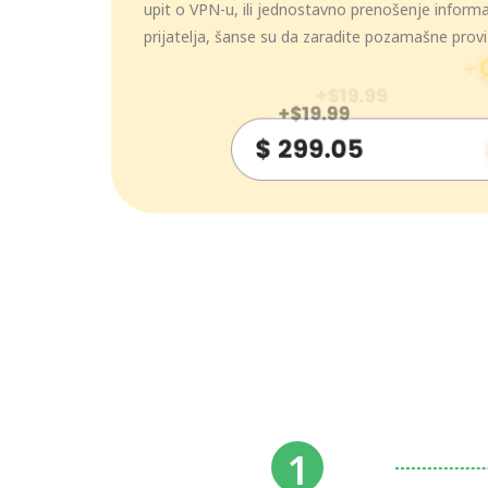
upit o VPN-u, ili jednostavno prenošenje inform
prijatelja, šanse su da zaradite pozamašne provi