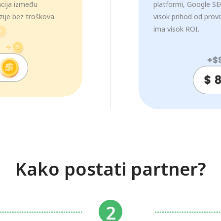
acija između
platformi, Google SEO
zije bez troškova.
visok prihod od provi
ima visok ROI.
Kako postati partner?