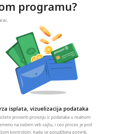
skom programu?
arac.
rza isplata, vizuelizacija podataka
žete proveriti proviziju iz podataka u realnom
emenu na našem veb sajtu, i ceo proces je pod
šom kontrolom. Kada se porudžbina potvrdi,