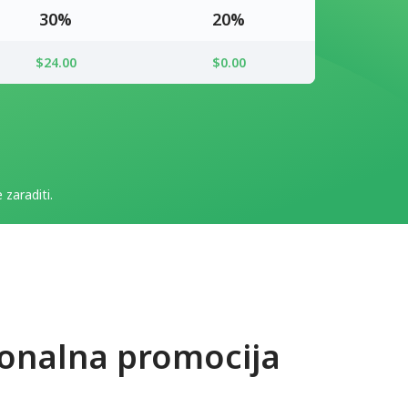
30%
20%
$24.00
$0.00
 zaraditi.
ionalna promocija