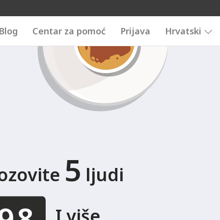
3456789
0123456789
Blog
Centar za pomoć
Prijava
Hrvatski
5
ozovite
ljudi
.
I više