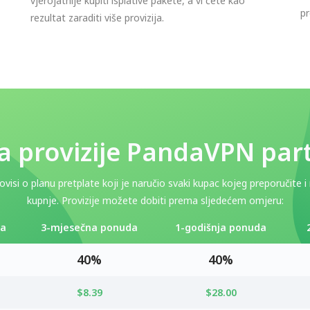
vjerojatnije kupiti isplative pakete, a vi ćete kao
pr
rezultat zaraditi više provizija.
a provizije PandaVPN par
visi o planu pretplate koji je naručio svaki kupac kojeg preporučite 
kupnje. Provizije možete dobiti prema sljedećem omjeru:
da
3-mjesečna ponuda
1-godišnja ponuda
40%
40%
$8.39
$28.00