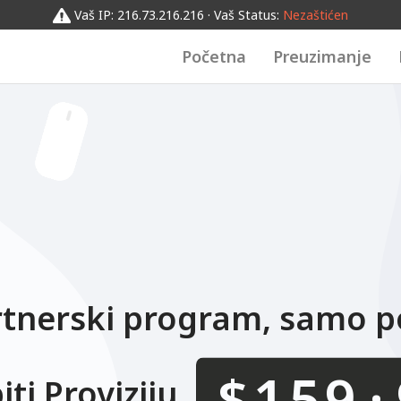
0123456789
012
0123456789
Vaš IP: 216.73.216.216 · Vaš Status:
Nezaštićen
Početna
Preuzimanje
tnerski program, samo p
$
ti Proviziju