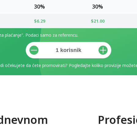
30%
30%
$6.29
$21.00
 za plaćanje". Podaci samo za referencu.
udi očekujete da ćete promovirati? Pogledajte koliko provizije možete
odnevnom
Profes