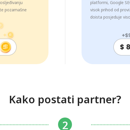
osljeđivanju
platformi, Google SEO
dite pozamašne
visok prihod od prov
doista posjeduje vis
Kako postati partner?