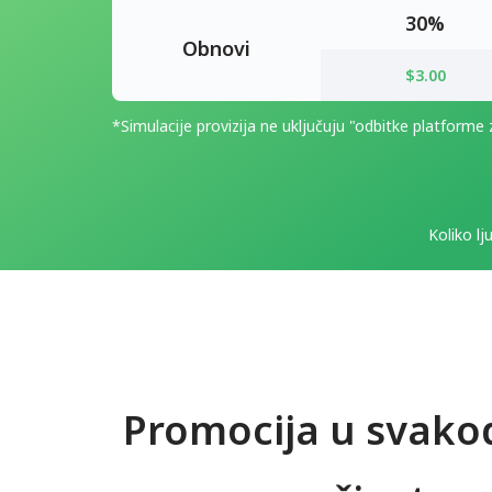
30%
Obnovi
$3.00
*Simulacije provizija ne uključuju "odbitke platforme
Koliko lj
Promocija u svak