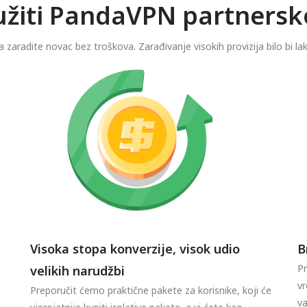
ružiti PandaVPN partner
 zaradite novac bez troškova. Zarađivanje visokih provizija bilo bi la
Visoka stopa konverzije, visok udio
B
Pr
velikih narudžbi
vr
Preporučit ćemo praktične pakete za korisnike, koji će
v