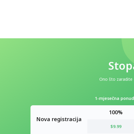
Stop
Ono što zaradite o
1-mjesečna ponu
100%
Nova registracija
$9.99