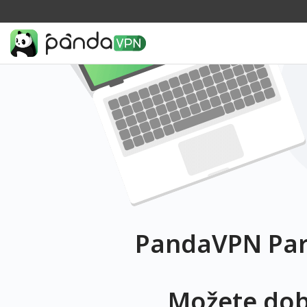
PandaVPN Par
Možete dobi