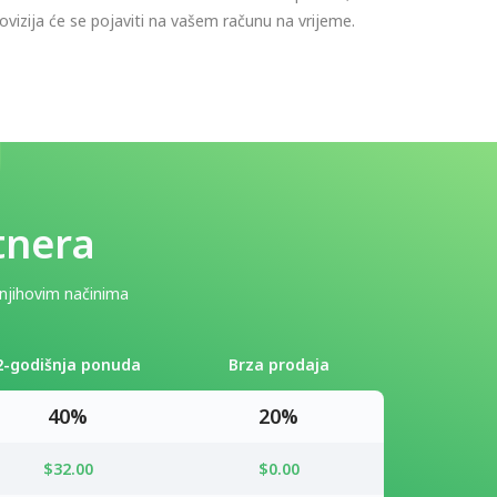
ovizija će se pojaviti na vašem računu na vrijeme.
tnera
i njihovim načinima
2-godišnja ponuda
Brza prodaja
40%
20%
$32.00
$0.00