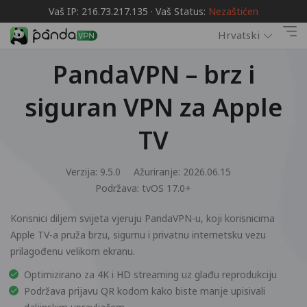
Vaš IP: 216.73.217.135 · Vaš Status:
Nezaštićen
Hrvatski
PandaVPN – brz i
siguran VPN za Apple
TV
Verzija: 9.5.0
Ažuriranje: 2026.06.15
Podržava:
tvOS 17.0+
Korisnici diljem svijeta vjeruju PandaVPN-u, koji korisnicima
Apple TV-a pruža brzu, sigurnu i privatnu internetsku vezu
prilagođenu velikom ekranu.
Optimizirano za 4K i HD streaming uz glađu reprodukciju
Podržava prijavu QR kodom kako biste manje upisivali