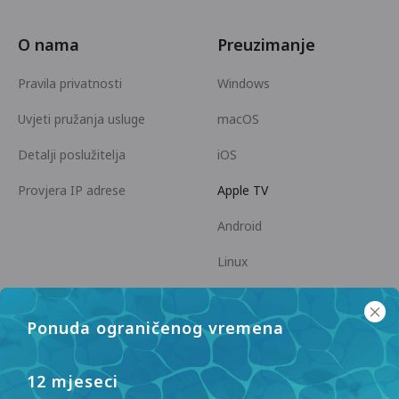
O nama
Preuzimanje
Pravila privatnosti
Windows
Uvjeti pružanja usluge
macOS
Detalji poslužitelja
iOS
Provjera IP adrese
Apple TV
Android
Linux
Android TV
Ponuda ograničenog vremena
Centar za pomoć
Suradnja
panda7x24@gmail.com
Postani partner
12 mjeseci