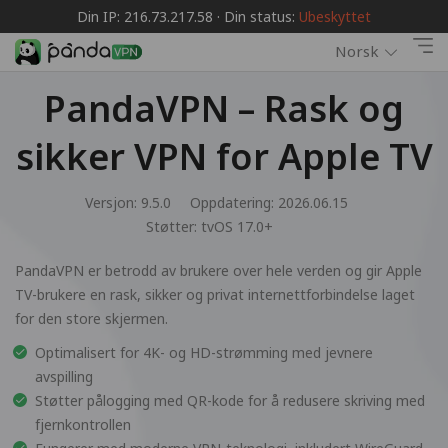
Din IP: 216.73.217.58 · Din status:
Ubeskyttet
Norsk
PandaVPN – Rask og
sikker VPN for Apple TV
Versjon: 9.5.0
Oppdatering: 2026.06.15
Støtter:
tvOS 17.0+
PandaVPN er betrodd av brukere over hele verden og gir Apple
TV-brukere en rask, sikker og privat internettforbindelse laget
for den store skjermen.
Optimalisert for 4K- og HD-strømming med jevnere
avspilling
Støtter pålogging med QR-kode for å redusere skriving med
fjernkontrollen