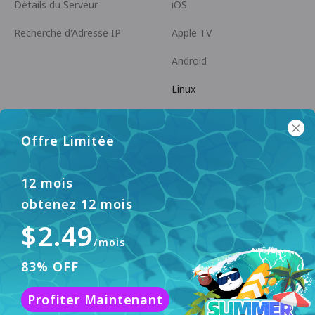
Détails du Serveur
iOS
Recherche d'Adresse IP
Apple TV
Android
Linux
Android TV
Offre Limitée
Centre d'Aide
Coopération
panda7x24@gmail.com
Devenir Affilié
12 mois
obtenez 12 mois
FAQ
$2.49
Méthode de Paiement
/mois
83% OFF
Ce site web utilise des cookies pour améliorer
Profiter Maintenant
l'expérience utilisateur. Pour en savoir plus, veuillez
Accepter