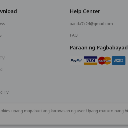
wnload
Help Center
ows
panda7x24@gmail.com
S
FAQ
Paraan ng Pagbabayad
 TV
id
id TV
okies upang mapabuti ang karanasan ng user. Upang matuto nang hi
© 2026 MOPUBI LIMITED. All rights reserved.