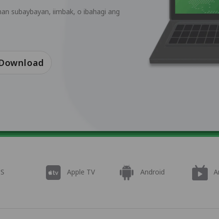
an subaybayan, iimbak, o ibahagi ang
 Download
OS
Apple TV
Android
A