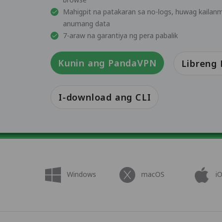
Mahigpit na patakaran sa no-logs, huwag kailanm
anumang data
7-araw na garantiya ng pera pabalik
Kunin ang PandaVPN
Libreng
I-download ang CLI
Windows
macOS
i