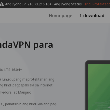
Ang Iyong IP: 216.73.216.104 · Ang Iyong Status:
Hindi Protektad
Homepage
I-download
ndaVPN para
tu LTS 16.04+
a Linux upang maprotektahan ang
 hindi pagpapakilala sa internet.
Fedora, at Manjaro
 panatilihin ang hindi kilalang pag-