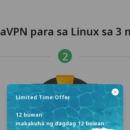
aVPN para sa Linux sa 3
Limited Time Offer
12 buwan
makakuha ng dagdag 12 buwan