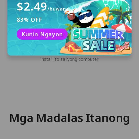
$2.49
/buwan
83% OFF
Kunin Ngayon
I-download at I-install
I-click ang "Libreng Download" upang i-
download ang PandaVPN para sa Linux at i-
install ito sa iyong computer.
Mga Madalas Itanong