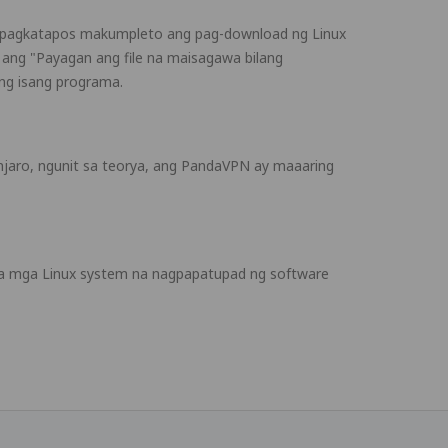
ll, pagkatapos makumpleto ang pag-download ng Linux
ck ang "Payagan ang file na maisagawa bilang
ng isang programa.
jaro, ngunit sa teorya, ang PandaVPN ay maaaring
 sa mga Linux system na nagpapatupad ng software