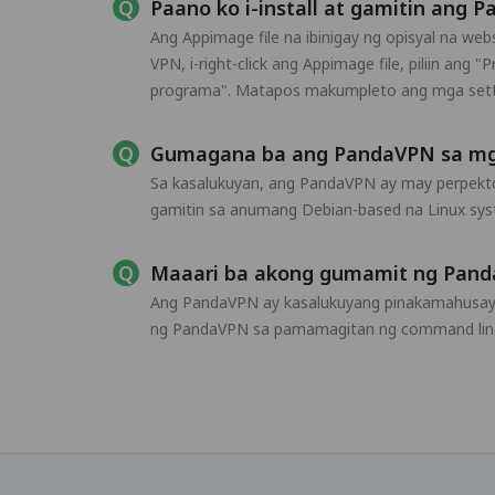
Paano ko i-install at gamitin ang 
Ang Appimage file na ibinigay ng opisyal na w
VPN, i-right-click ang Appimage file, piliin ang
programa". Matapos makumpleto ang mga setting
Gumagana ba ang PandaVPN sa mga
Sa kasalukuyan, ang PandaVPN ay may perpekto
gamitin sa anumang Debian-based na Linux sys
Maaari ba akong gumamit ng Pand
Ang PandaVPN ay kasalukuyang pinakamahusay n
ng PandaVPN sa pamamagitan ng command line