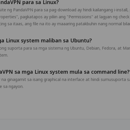
PandaVPN para sa Linux?
ebsite ng PandaVPN para sa pag-download ay hindi kailangang i-insta
 "Properties", pagkatapos ay piliin ang "Permissions" at lagyan ng che
 sa itaas, ang file na ito ay maaaring patakbuhin nang normal bila
 Linux system maliban sa Ubuntu?
ng suporta para sa mga sistema ng Ubuntu, Debian, Fedora, at Man
tem.
aVPN sa mga Linux system mula sa command line?
a ginagamit sa isang graphical na interface at hindi sumusuporta
 sa ngayon.