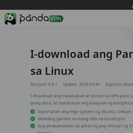
I-download ang Pa
sa Linux
Bersyon: 6.9.1
Update: 2025.04.30
Suporta:
Ubun
I-download ang maaasahan at secure na VPN para s
iyong data, at maranasan ang kalayaan ng kumpletong
Suportahan ang mga system ng Ubuntu, Debian, 
Madaling gamitin sa isang-click na koneksyon
Ang pinakamataas na antas ng pag-encrypt ng ECC,
browse