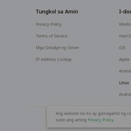
Tungkol sa Amin
I-do
Privacy Policy
Wind
Terms of Service
macO
Mga Detalye ng Server
iOS
IP Address Lookup
Apple
Andro
Linux
Andro
Ang website na ito ay gumagamit ng co
suriin ang aming
Privacy Policy
.