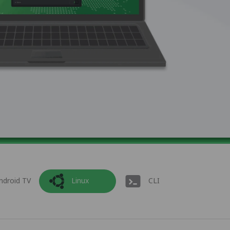
ndroid TV
Linux
CLI