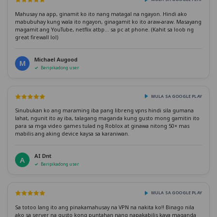
Mahusay na app, ginamit ko ito nang matagal na ngayon. Hindi ako
mabubuhay kung wala ito ngayon, ginagamit ko ito araw-araw. Masayang
magamit ang YouTube, netflix atbp... sa pc at phone. (Kahit sa loob ng
great firewall lol)
Michael Augood
M
Beripikadong user
MULA SA GOOGLE PLAY
Sinubukan ko ang maraming iba pang libreng vpns hindi sila gumana
lahat, ngunit ito ay iba, talagang maganda kung gusto mong gamitin ito
para sa mga video games tulad ng Roblox at ginawa nitong 50× mas
mabilis ang aking device kaysa sa karaniwan.
AI Dnt
A
Beripikadong user
MULA SA GOOGLE PLAY
Sa totoo lang ito ang pinakamahusay na VPN na nakita ko!! Binago nila
ako sa server na gusto kong puntahan nang napakabilis kaya maganda