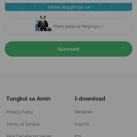
Tataas ang presyo sa
Plano para sa Negosyo >
Susunod
Tungkol sa Amin
I-download
Privacy Policy
Windows
Terms of Service
macOS
Mga Detalye ng Server
iOS