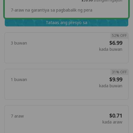
$59.99
sisingilin ngayon
7-araw na garantiya sa pagbabalik ng pera
Tataas ang presyo sa
52% OFF
$6.99
3 buwan
kada buwan
31% OFF
$9.99
1 buwan
kada buwan
$0.71
7 araw
kada araw