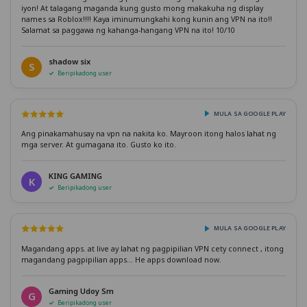
iyon! At talagang maganda kung gusto mong makakuha ng display
names sa Roblox!!!! Kaya iminumungkahi kong kunin ang VPN na ito!!
Salamat sa paggawa ng kahanga-hangang VPN na ito! 10/10
shadow six
S
Beripikadong user
MULA SA GOOGLE PLAY
Ang pinakamahusay na vpn na nakita ko. Mayroon itong halos lahat ng
mga server. At gumagana ito. Gusto ko ito.
KING GAMING
K
Beripikadong user
MULA SA GOOGLE PLAY
Magandang apps. at live ay lahat ng pagpipilian VPN cety connect , itong
magandang pagpipilian apps... He apps download now.
Gaming Udoy Sm
G
Beripikadong user