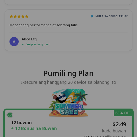
MULA SA GOOGLE PLAY
Magandang performance at sobrang bilis
Abcd Efg
A
Beripikadong user
Pumili ng Plan
I-secure ang hanggang 20 device sa planong ito
83% OFF
12 buwan
$2.49
+ 12 Bonus na Buwan
kada buwan