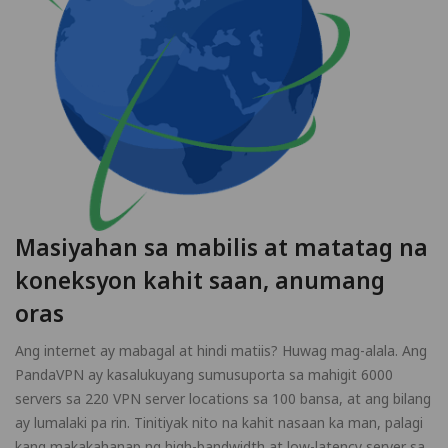
Masiyahan sa mabilis at matatag na
koneksyon kahit saan, anumang
oras
Ang internet ay mabagal at hindi matiis? Huwag mag-alala. Ang
PandaVPN ay kasalukuyang sumusuporta sa mahigit 6000
servers sa 220 VPN server locations sa 100 bansa, at ang bilang
ay lumalaki pa rin. Tinitiyak nito na kahit nasaan ka man, palagi
kang makakahanap ng high-bandwidth at low-latency server sa