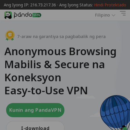
Ang Iyong IP: 216.73.217.36 · Ang Iyong Status:
Hindi Protektado
Filipino
7-araw na garantiya sa pagbabalik ng pera
Anonymous Browsing
Mabilis & Secure na
Koneksyon
Easy-to-Use VPN
Kunin ang PandaVPN
I-download