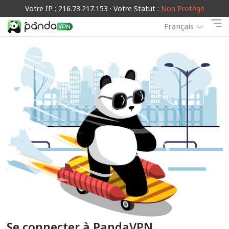
Votre IP : 216.73.217.153 · Votre Statut :
Non Protégé
Français
Se connecter à PandaVPN