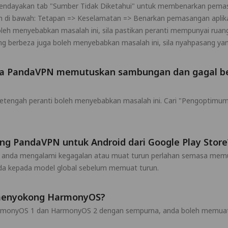
mendayakan tab "Sumber Tidak Diketahui" untuk membenarkan pemasa
kah di bawah: Tetapan => Keselamatan => Benarkan pemasangan aplika
boleh menyebabkan masalah ini, sila pastikan peranti mempunyai r
g berbeza juga boleh menyebabkan masalah ini, sila nyahpasang yan
ika PandaVPN memutuskan sambungan dan gagal berf
sesetengah peranti boleh menyebabkan masalah ini. Cari "Pengoptimum
g PandaVPN untuk Android dari Google Play Store
ka anda mengalami kegagalan atau muat turun perlahan semasa memu
anda kepada model global sebelum memuat turun.
menyokong HarmonyOS?
rmonyOS 1 dan HarmonyOS 2 dengan sempurna, anda boleh memuat