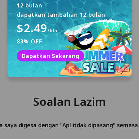
12 bulan
dapatkan tambahan 12 bulan
$2.49
Log Masuk
/bln
Tiada pendaftaran diperlukan. Anda akan
83% OFF
menerima akaun percubaan percuma 3 hari
dengan log masuk automatik jika anda
Dapatkan Sekarang
pertama kali memasang PandaVPN.
Soalan Lazim
ka saya digesa dengan "Apl tidak dipasang" sema