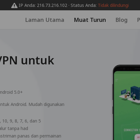
IP Anda: 216.73.216.102 · Status Anda:
Tidak dilindungi
Laman Utama
Muat Turun
Blog
P
VPN untuk
ndroid 5.0+
untuk Android. Mudah digunakan
10, 9, 8, 7, 6, dan 5
alur tanpa had
nstriman panas dan permainan