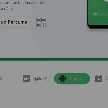
 privasi dan keselamatan data
an 7 hari
run Percuma
OS
Apple TV
Android
A