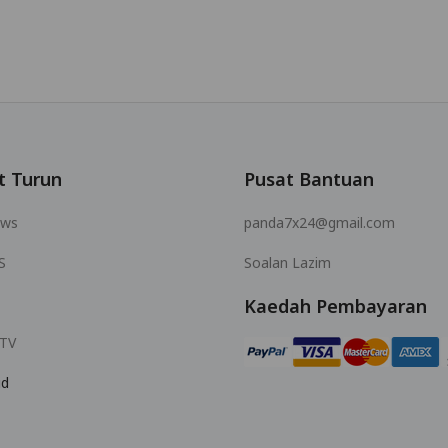
t Turun
Pusat Bantuan
ows
panda7x24@gmail.com
S
Soalan Lazim
Kaedah Pembayaran
 TV
id