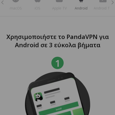
s
macOS
iOS
Apple TV
Android
Android TV
Χρησιμοποιήστε το PandaVPN για
Android σε 3 εύκολα βήματα