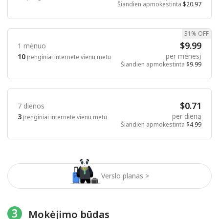
Šiandien apmokestinta
$20.97
31% OFF
$9.99
1 mėnuo
per mėnesį
10
įrenginiai internete vienu metu
Šiandien apmokestinta
$9.99
$0.71
7 dienos
per dieną
3
įrenginiai internete vienu metu
Šiandien apmokestinta
$4.99
Verslo planas >
3
Mokėjimo būdas