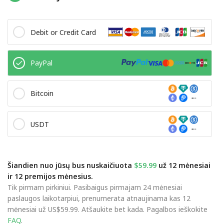
Debit or Credit Card
PayPal
Bitcoin
USDT
Šiandien nuo jūsų bus nuskaičiuota
$59.99
už 12 mėnesiai
ir 12 premijos mėnesius.
Tik pirmam pirkiniui. Pasibaigus pirmajam 24 mėnesiai
paslaugos laikotarpiui, prenumerata atnaujinama kas 12
mėnesiai už US$59.99. Atšaukite bet kada. Pagalbos ieškokite
FAQ
.