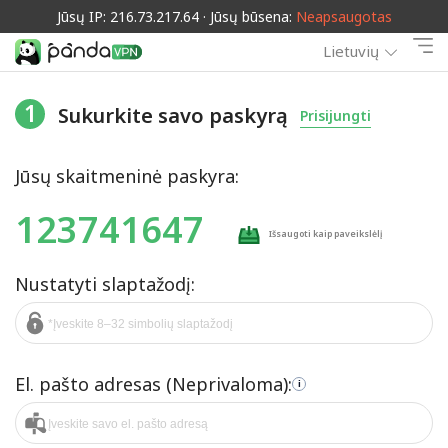
Jūsų IP: 216.73.217.64 · Jūsų būsena:
Neapsaugotas
Lietuvių
1
Sukurkite savo paskyrą
Prisijungti
Jūsų skaitmeninė paskyra:
123741647
Išsaugoti kaip paveikslėlį
Nustatyti slaptažodį:
El. pašto adresas (Neprivaloma):
i