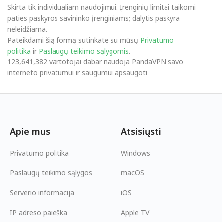
Skirta tik individualiam naudojimui. Įrenginių limitai taikomi
paties paskyros savininko įrenginiams; dalytis paskyra
neleidžiama.
Pateikdami šią formą sutinkate su mūsų
Privatumo
politika
ir
Paslaugų teikimo sąlygomis
.
123,641,382 vartotojai dabar naudoja PandaVPN savo
interneto privatumui ir saugumui apsaugoti
Apie mus
Atsisiųsti
Privatumo politika
Windows
Paslaugų teikimo sąlygos
macOS
Serverio informacija
iOS
IP adreso paieška
Apple TV