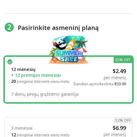
2
Pasirinkite asmeninį planą
83% OFF
12 mėnesių
$2.49
+ 12 premijos mėnesiai
per mėnesį
20
įrenginiai internete vienu metu
Šiandien apmokestinta
$59.99
7 dienų pinigų grąžinimo garantija
52% OFF
$6.99
3 mėnesiai
per mėnesį
12
įrenginiai internete vienu metu