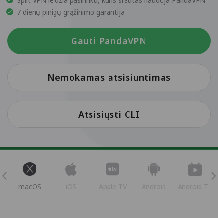
Split VPN leidžia pasirinkti, kuris srautas naudoja PandaVPN
7 dienų pinigų grąžinimo garantija
Gauti PandaVPN
Nemokamas atsisiuntimas
Atsisiųsti CLI
s
macOS
iOS
Apple TV
Android
Android TV