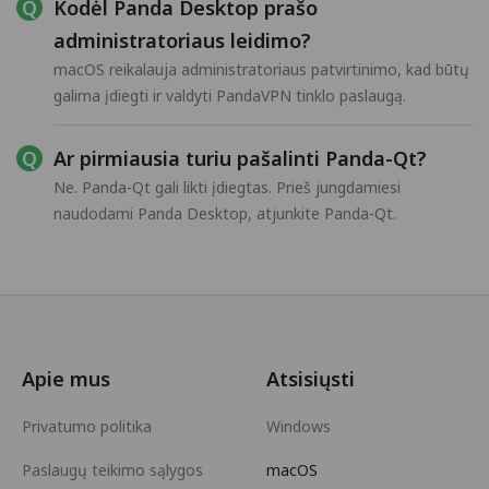
Kodėl Panda Desktop prašo
administratoriaus leidimo?
macOS reikalauja administratoriaus patvirtinimo, kad būtų
galima įdiegti ir valdyti PandaVPN tinklo paslaugą.
Ar pirmiausia turiu pašalinti Panda-Qt?
Ne. Panda-Qt gali likti įdiegtas. Prieš jungdamiesi
naudodami Panda Desktop, atjunkite Panda-Qt.
Apie mus
Atsisiųsti
Privatumo politika
Windows
Paslaugų teikimo sąlygos
macOS