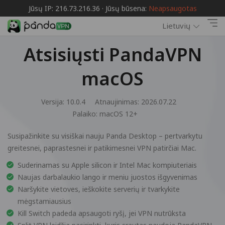
Jūsų IP: 216.73.216.36 · Jūsų būsena:
Neapsaugotas
Lietuvių
Atsisiųsti PandaVPN
macOS
Versija: 10.0.4
Atnaujinimas: 2026.07.22
Palaiko:
macOS 12+
Susipažinkite su visiškai nauju Panda Desktop – pertvarkytu
greitesnei, paprastesnei ir patikimesnei VPN patirčiai Mac.
Suderinamas su Apple silicon ir Intel Mac kompiuteriais
Naujas darbalaukio lango ir meniu juostos išgyvenimas
Naršykite vietoves, ieškokite serverių ir tvarkykite
mėgstamiausius
Kill Switch padeda apsaugoti ryšį, jei VPN nutrūksta