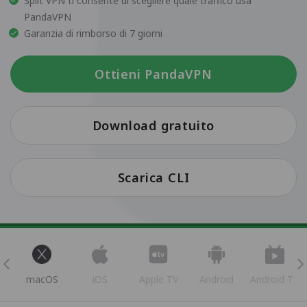
Split VPN ti consente di scegliere quale traffico usa
PandaVPN
Garanzia di rimborso di 7 giorni
Ottieni PandaVPN
Download gratuito
Scarica CLI
s
macOS
iOS
Apple TV
Android
Android TV