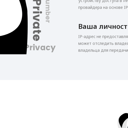
устройству доступа в И
провайдера на основе IP
Ваша личност
IP-адрес не предоставл
может отследить владел
владельца для передачи