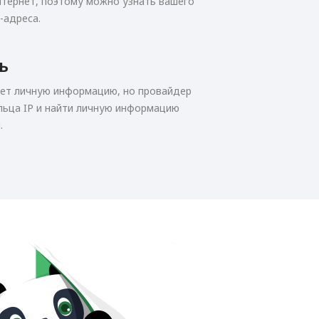
нтернет, поэтому можно узнать вашего
-адреса.
ь
яет личную информацию, но провайдер
ьца IP и найти личную информацию
.