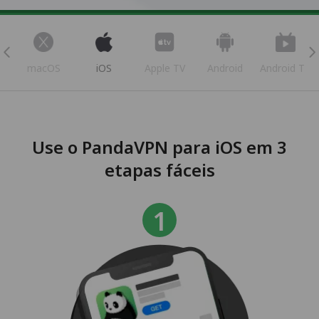
s
macOS
iOS
Apple TV
Android
Android TV
Use o PandaVPN para iOS em 3
etapas fáceis