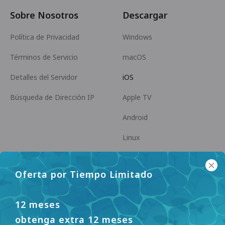
Sobre Nosotros
Descargar
Política de Privacidad
Windows
Términos de Servicio
macOS
Detalles del Servidor
iOS
Búsqueda de Dirección IP
Apple TV
Android
Linux
Android TV
Oferta por Tiempo Limitado
Centro de Ayuda
Cooperación
panda7x24@gmail.com
Conviértase en Afiliado
12 meses
obtenga extra 12 meses
FAQ