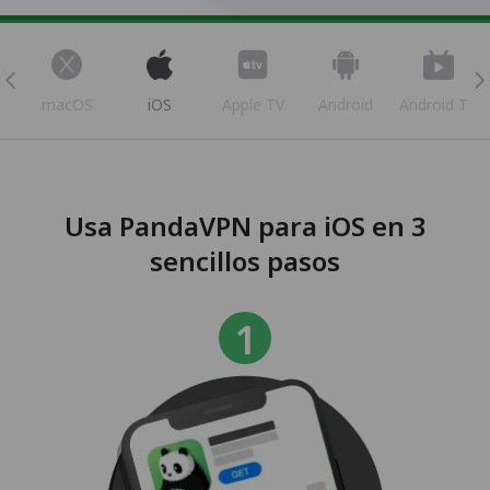
s
macOS
iOS
Apple TV
Android
Android TV
Usa PandaVPN para iOS en 3
sencillos pasos